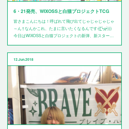
6・21発売、WIXOSSと白猫プロジェクトTCG
皆さまこんにちは！呼ばれて飛び出てじゃじゃじゃじゃ
～ん↑なんかこれ、たまに言いたくなるんです=͟͟͞͞( •̀д•́)))
今日はWIXOSSと白猫プロジェクトの新弾、新スター…
12
Jun
2018