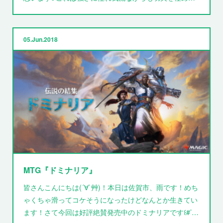
05
Jun
2018
MTG『ドミナリア』
皆さんこんにちは(´∀`艸)！本日は佐賀市、雨です！めち
ゃくちゃ滑ってコケそうになったけどなんとか生きてい
ます！さて今回は好評絶賛発売中のドミナリアです꒰#’…