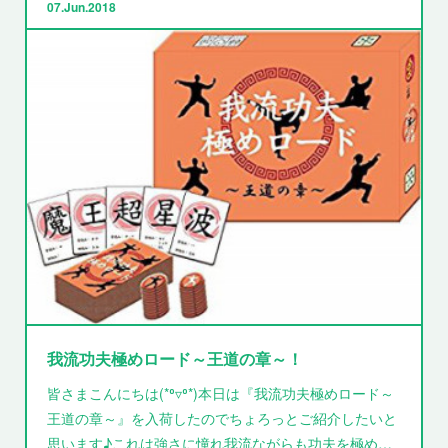
07
Jun
2018
我流功夫極めロード～王道の章～！
皆さまこんにちは(*⁰▿⁰*)本日は『我流功夫極めロード～
王道の章～』を入荷したのでちょろっとご紹介したいと
思います♪これは強さに憧れ我流ながらも功夫を極め…