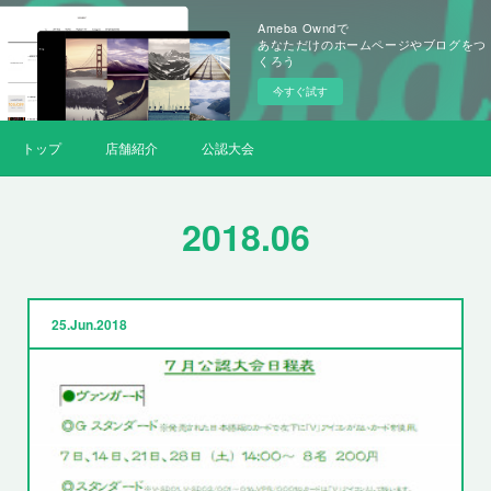
Ameba Owndで
あなただけのホームページやブログをつ
くろう
今すぐ試す
トップ
店舗紹介
公認大会
2018
.
06
25
Jun
2018