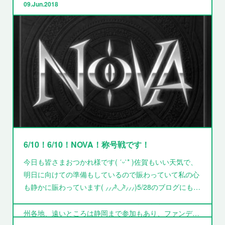
09
Jun
2018
6/10！6/10！NOVA！称号戦です！
今日も皆さまおつかれ様です( ˊᵕˋ* )佐賀もいい天気で、
6･10日曜日 NOVA地域大会 称号戦結果！１／２
明日に向けての準備もしているので賑わっていて私の心
も静かに賑わっています( ⸝⸝⸝⁼̴́◡︎⁼̴̀⸝⸝⸝)5/28のブログにも…
皆さまこんにちは！６月１０日に行われた地域大会in
BRAVE HEARTS 称号戦、大いに盛り上がりました！九
州各地、遠いところは静岡まで参加もあり、ファンデ…