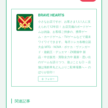
BRAVE HEARTS
小さなお店ですが、お客さま1人1人に支
えられて12年目！ お店完備のボードゲー
ムは勿論、お客様ご持参の、携帯ゲー
ム・カードゲーム・TVゲームなどで週末
ワイワイできます。 毎月トレカ各種公認
大会 MTG・NOVA・ポケカ・ヴァンガー
ド・遊戯王・デュエマ・ZX開催中 新
品・中古販売・買取全力中 最新・思い出
のゲームを語りつつ、遊ぶことも◎ ～店
舗は海鮮丼丸どんぶりこ駐車場裏へ～ の
ぼりが目印！
フォロー
関連記事