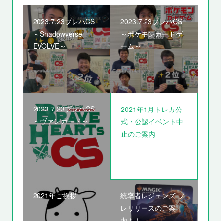
2023.7.23ブレハCS
2023.7.23ブレハCS
～Shadowverse
～ポケモンカードゲ
EVOLVE～
ーム～
2023.7.23ブレハCS
2021年1月トレカ公
～ヴァンガード～
式・公認イベント中
止のご案内
2021年ご挨拶
統率者レジェンズ プ
レリリースのご案
内！！