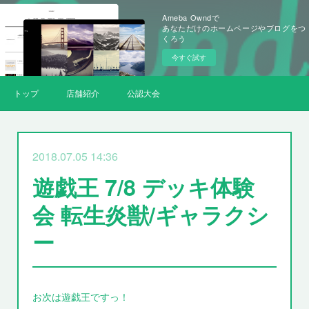
Ameba Owndで
あなただけのホームページやブログをつ
くろう
今すぐ試す
トップ
店舗紹介
公認大会
2018.07.05 14:36
遊戯王 7/8 デッキ体験
会 転生炎獣/ギャラクシ
ー
お次は遊戯王ですっ！